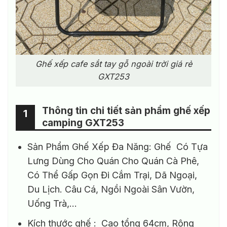
Ghế xếp cafe sắt tay gỗ ngoài trời giá rẻ
GXT253
Thông tin chi tiết sản phẩm ghế xếp
1
camping GXT253
Sản Phẩm Ghế Xếp Đa Năng: Ghế Có Tựa
Lưng Dùng Cho Quán Cho Quán Cà Phê,
Có Thể Gấp Gọn Đi Cắm Trại, Dã Ngoại,
Du Lịch. Câu Cá, Ngồi Ngoài Sân Vườn,
Uống Trà,…
Kích thước ghế : Cao tổng 64cm, Rộng