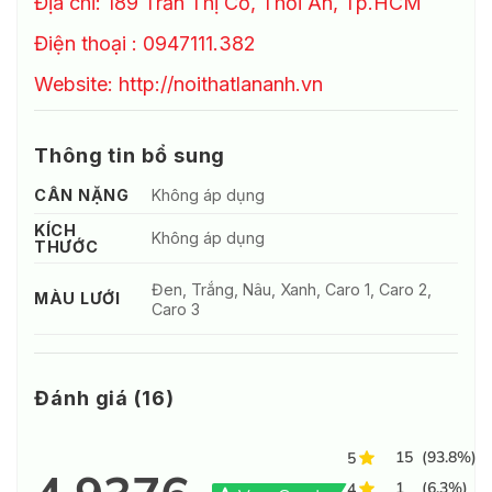
Địa chỉ: 189 Trần Thị Cờ, Thới An, Tp.HCM
Điện thoại : 0947111.382
Website: http://noithatlananh.vn
Thông tin bổ sung
CÂN NẶNG
Không áp dụng
KÍCH
Không áp dụng
THƯỚC
Đen, Trắng, Nâu, Xanh, Caro 1, Caro 2,
MÀU LƯỚI
Caro 3
Đánh giá (16)
15
(93.8%)
5
1
(6.3%)
4