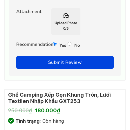
Attachment
backup
Upload Photo
0
/
5
Recommendation?
Yes
No
Submit Review
Ghế Camping Xếp Gọn Khung Tròn, Lưới
Textilen Nhập Khẩu GXT253
Giá
Giá
250.000
₫
180.000
₫
gốc
hiện
Tình trạng:
là:
Còn hàng
tại
250.000₫.
là: