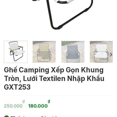
Ghế Camping Xếp Gọn Khung
Tròn, Lưới Textilen Nhập Khẩu
GXT253
Giá
Giá
₫
₫
250.000
180.000
gốc
hiện