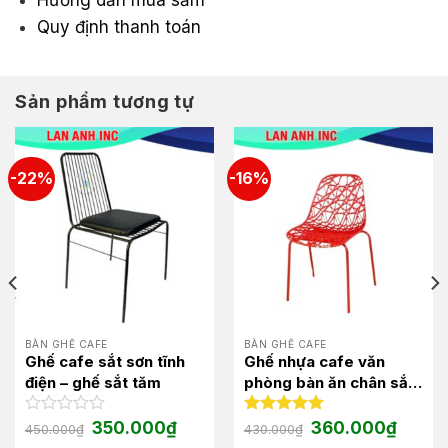
Hướng dẫn mua sắm
Quy định thanh toán
Sản phẩm tương tự
-22%
-16%
BÀN GHẾ CAFE
BÀN GHẾ CAFE
Ghế cafe sắt sơn tĩnh
Ghế nhựa cafe văn
điện – ghế sắt tăm
phòng bàn ăn chân sắt
cao đẹp hiện đại giá rẻ
LAGE24
Giá
Giá
Giá
Giá
Được
350.000
₫
Được xếp
360.000
₫
450.000
₫
430.000
₫
gốc
hiện
gốc
hiện
xếp
hạng
5.00