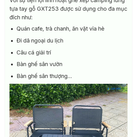
Với sự tiện lợi linh hoạt ghế xếp camping lưng
tựa tay gỗ GXT253 được sử dụng cho đa mục
đích như:
Quán cafe, trà chanh, ăn vặt vỉa hè
Đi dã ngoại du lịch
Câu cá giải trí
Bàn ghế sân vườn
Bàn ghế sân thượng…