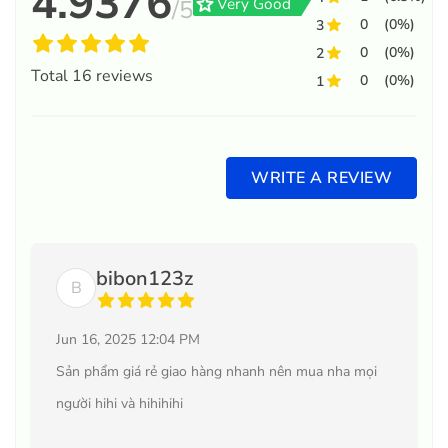
4.9376
grade
Very Good
/5
0
(0%)
3
0
(0%)
2
Total
16
reviews
0
(0%)
1
WRITE A REVIEW
bibon123z
B
Jun 16, 2025 12:04 PM
Sản phẩm giá rẻ giao hàng nhanh nên mua nha mọi
người hihi và hihihihi