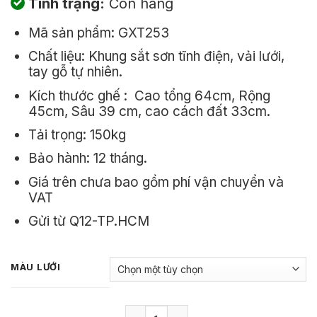
Tình trạng:
Còn hàng
là:
tại
Mã sản phẩm: GXT253
250.000₫.
là:
Chất liệu: Khung sắt sơn tĩnh điện, vải lưới,
180.000₫.
tay gỗ tự nhiên.
Kích thước ghế : Cao tổng 64cm, Rộng
45cm, Sâu 39 cm, cao cách đất 33cm.
Tải trọng: 150kg
Bảo hành: 12 tháng.
Giá trên chưa bao gồm phí vận chuyển và
VAT
Gửi từ Q12-TP.HCM
MÀU LƯỚI
Ghế Camping Xếp Gọn Khung Tròn, Lư