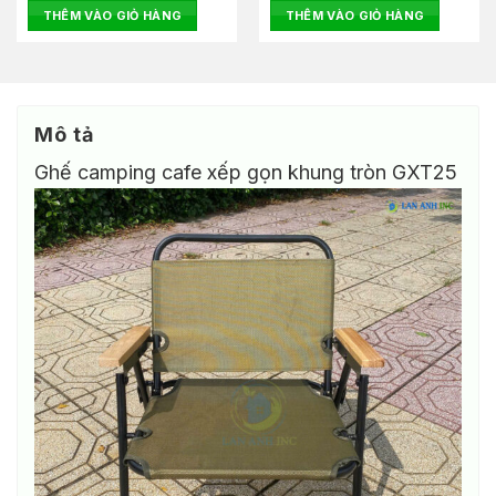
là:
tại
là:
tại
hạng
5 sao
THÊM VÀO GIỎ HÀNG
THÊM VÀO GIỎ HÀNG
450.000₫.
là:
430.000₫.
là:
0
00₫.
350.000₫.
360.000
5
sao
Mô tả
Ghế camping cafe xếp gọn khung tròn GXT25