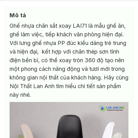
phẩm
này
này
có
có
Mô tả
nhiều
nhiều
biến
Ghế nhựa chân sắt xoay LAI71 là mẫu ghế ăn,
biến
thể.
thể.
ghế làm việc, tiếp khách văn phòng hiện đại.
Các
Các
tùy
Với lưng ghế nhựa PP đúc kiểu dáng trẻ trung
tùy
chọn
và hiện đại, kết hợp với chân thép sơn tĩnh
chọn
có
có
điện bền bỉ, có thể xoay tròn 360 độ tạo nên
thể
thể
được
một phong cách năng động và tươi mới trong
được
chọn
không gian nội thất của khách hàng. Hãy cùng
chọn
trên
trên
Nội Thất Lan Anh tìm hiểu chi tiết sản phẩm
trang
trang
sản
này nhé.
sản
phẩm
phẩm