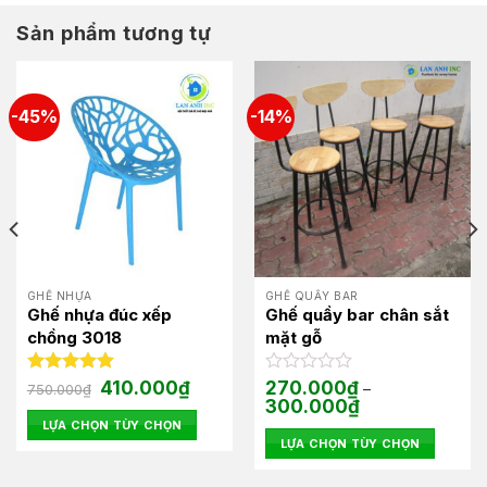
Sản phẩm tương tự
-45%
-14%
GHẾ NHỰA
GHẾ QUẦY BAR
Ghế nhựa đúc xếp
Ghế quầy bar chân sắt
chồng 3018
mặt gỗ
Giá
Giá
Được xếp
410.000
₫
Được
270.000
₫
750.000
₫
–
gốc
hiện
hạng
5.00
xếp
Khoảng
300.000
₫
là:
tại
giá:
5 sao
hạng
LỰA CHỌN TÙY CHỌN
750.000₫.
là:
từ
0
00₫.
410.000₫.
LỰA CHỌN TÙY CHỌN
270.000₫
Sản
5
đến
Sản
phẩm
sao
300.000₫