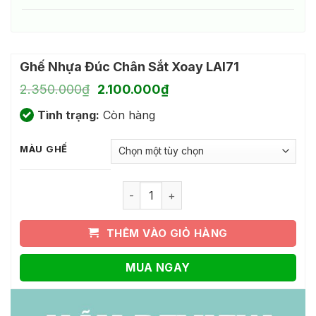
Ghế Nhựa Đúc Chân Sắt Xoay LAI71
Giá
Giá
2.350.000
₫
2.100.000
₫
gốc
hiện
Tình trạng:
là:
Còn hàng
tại
2.350.000₫.
là:
2.100.000₫.
MÀU GHẾ
Ghế Nhựa Đúc Chân Sắt Xoay LAI71 số
THÊM VÀO GIỎ HÀNG
MUA NGAY