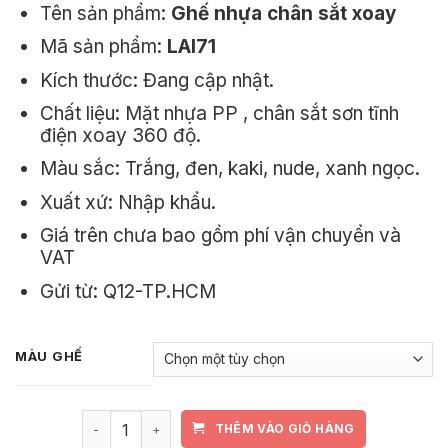
Tên sản phẩm:
Ghế nhựa chân sắt xoay
2.350.000₫.
là:
Mã sản phẩm:
LAI71
2.100.000₫.
Kích thước: Đang cập nhật.
Chất liệu: Mặt nhựa PP , chân sắt sơn tĩnh
điện xoay 360 độ.
Màu sắc: Trắng, đen, kaki, nude, xanh ngọc.
Xuất xứ: Nhập khẩu.
Giá trên chưa bao gồm phí vận chuyển và
VAT
Gửi từ: Q12-TP.HCM
MÀU GHẾ
Ghế Nhựa Đúc Chân Sắt Xoay LAI71 số lượng
THÊM VÀO GIỎ HÀNG