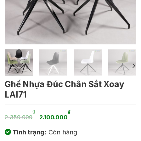
Ghế Nhựa Đúc Chân Sắt Xoay
LAI71
Giá
Giá
₫
₫
2.350.000
2.100.000
gốc
hiện
Tình trạng:
Còn hàng
là:
tại