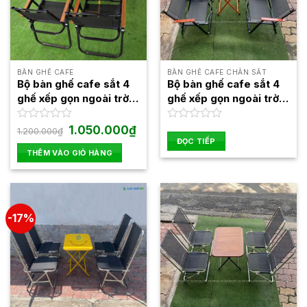
BÀN GHẾ CAFE
BÀN GHẾ CAFE CHÂN SẮT
Bộ bàn ghế cafe sắt 4
Bộ bàn ghế cafe sắt 4
ghế xếp gọn ngoài trời
ghế xếp gọn ngoài trời
đẹp giá rẻ BBGX02
đẹp giá rẻ BBGX08
Giá
Giá
Được
1.050.000
₫
Được
1.200.000
₫
gốc
hiện
xếp
xếp
ĐỌC TIẾP
là:
tại
hạng
hạng
THÊM VÀO GIỎ HÀNG
1.200.000₫.
là:
0
0
1.050.000₫.
5
5
sao
sao
-17%