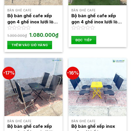
BÀN GHẾ CAFE
BÀN GHẾ CAFE
Bộ bàn ghế cafe xếp
Bộ bàn ghế cafe xếp
gọn 4 ghế inox lưới lò
gọn 4 ghế inox lưới lò
xo khung to lưng cao
xo khung to lưng cao
BBGX03
BBGX09
Giá
Giá
Được
1.080.000
₫
Được
1.300.000
₫
gốc
hiện
xếp
xếp
ĐỌC TIẾP
là:
tại
hạng
hạng
THÊM VÀO GIỎ HÀNG
1.300.000₫.
là:
0
0
1.080.000₫.
5
5
sao
sao
-17%
-16%
BÀN GHẾ CAFE
BÀN GHẾ CAFE
Bộ bàn ghế cafe xếp
Bộ bàn ghế xếp inox