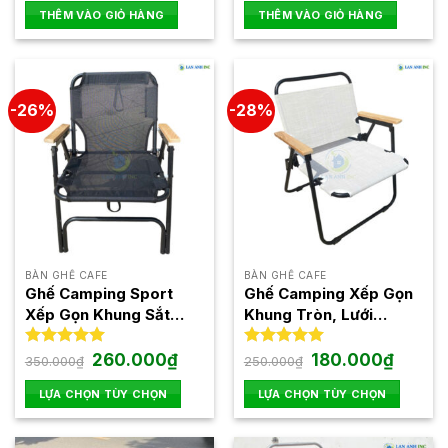
hạng
hạng
THÊM VÀO GIỎ HÀNG
THÊM VÀO GIỎ HÀNG
0
0
5
5
sao
sao
-26%
-28%
BÀN GHẾ CAFE
BÀN GHẾ CAFE
Ghế Camping Sport
Ghế Camping Xếp Gọn
Xếp Gọn Khung Sắt
Khung Tròn, Lưới
Lưới Textilen Nhập
Textilen Nhập Khẩu
Khẩu GXT254
GXT253
Giá
Giá
Giá
Giá
Được xếp
260.000
₫
Được xếp
180.000
₫
350.000
₫
250.000
₫
gốc
hiện
gốc
hiện
hạng
5.00
hạng
4.94
là:
tại
là:
tại
5 sao
5 sao
LỰA CHỌN TÙY CHỌN
LỰA CHỌN TÙY CHỌN
350.000₫.
là:
250.000₫.
là:
260.000₫.
180.000
Sản
Sản
phẩm
phẩm