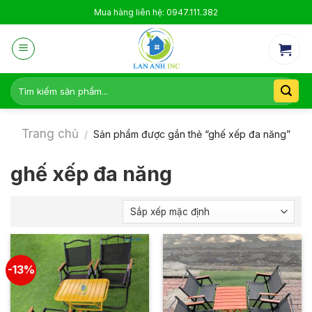
Skip
Mua hàng liên hệ: 0947.111.382
to
content
Tìm
kiếm:
Trang chủ
/
Sản phẩm được gắn thẻ “ghế xếp đa năng”
ghế xếp đa năng
-13%