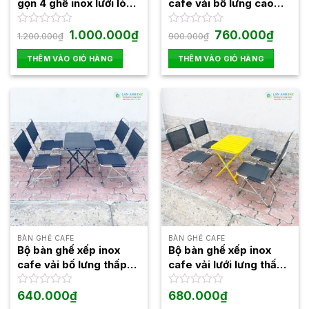
gọn 4 ghế inox lưới lò
cafe vải bố lưng cao
xo khung to lưng thấp
gấp gọn giá rẻ
BBGX04
Giá
Giá
Giá
Giá
Được
1.000.000
₫
Được
760.000
₫
1.200.000
₫
900.000
₫
gốc
hiện
gốc
hiện
xếp
xếp
là:
tại
là:
tại
hạng
hạng
THÊM VÀO GIỎ HÀNG
THÊM VÀO GIỎ HÀNG
1.200.000₫.
là:
900.000₫.
là:
0
0
1.000.000₫.
760.000
5
5
sao
sao
BÀN GHẾ CAFE
BÀN GHẾ CAFE
Bộ bàn ghế xếp inox
Bộ bàn ghế xếp inox
cafe vải bố lưng thấp
cafe vải lưới lưng thấp
gấp gọn giá rẻ
gấp gọn giá rẻ
Được
640.000
₫
Được
680.000
₫
xếp
xếp