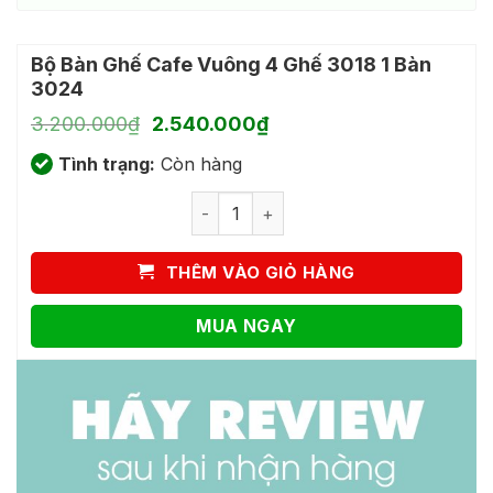
Bộ Bàn Ghế Cafe Vuông 4 Ghế 3018 1 Bàn
3024
Giá
Giá
3.200.000
₫
2.540.000
₫
gốc
hiện
Tình trạng:
là:
Còn hàng
tại
3.200.000₫.
là:
Bộ Bàn Ghế Cafe Vuông 4 Ghế 3018 1 
2.540.000₫.
THÊM VÀO GIỎ HÀNG
MUA NGAY