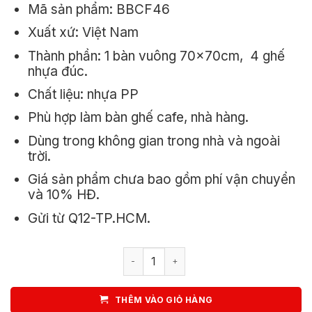
Mã sản phẩm: BBCF46
3.200.000₫.
là:
Xuất xứ: Việt Nam
2.540.000₫
Thành phần: 1 bàn vuông 70x70cm, 4 ghế
nhựa đúc.
Chất liệu: nhựa PP
Phù hợp làm bàn ghế cafe, nhà hàng.
Dùng trong không gian trong nhà và ngoài
trời.
Giá sản phẩm chưa bao gồm phí vận chuyển
và 10% HĐ.
Gửi từ Q12-TP.HCM.
Bộ Bàn Ghế Cafe Vuông 4 Ghế 3018 1 
THÊM VÀO GIỎ HÀNG