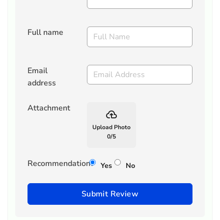
Full name
Email
address
Attachment
backup
Upload Photo
0
/
5
Recommendation?
Yes
No
Submit Review