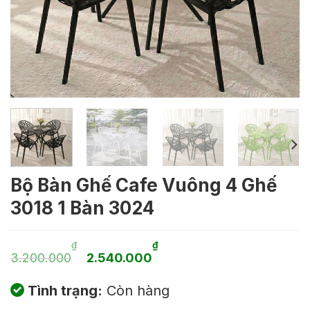
Bộ Bàn Ghế Cafe Vuông 4 Ghế
3018 1 Bàn 3024
Giá
Giá
₫
₫
3.200.000
2.540.000
gốc
hiện
Tình trạng:
Còn hàng
là:
tại