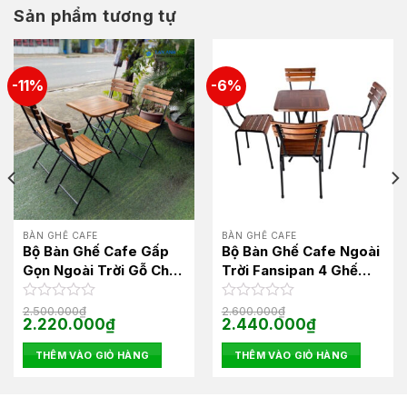
Sản phẩm tương tự
-11%
-6%
BÀN GHẾ CAFE
BÀN GHẾ CAFE
Bộ Bàn Ghế Cafe Gấp
Bộ Bàn Ghế Cafe Ngoài
Gọn Ngoài Trời Gỗ Chân
Trời Fansipan 4 Ghế
Sắt Cao Fansipan 4 Ghế
kite01 1 Bàn Kite01
patio02 1 bàn patio02
Được
2.500.000
₫
Được
2.600.000
₫
Giá
Giá
Giá
Giá
2.220.000
₫
2.440.000
₫
xếp
xếp
gốc
hiện
gốc
hiện
hạng
hạng
là:
tại
là:
tại
0
0
THÊM VÀO GIỎ HÀNG
THÊM VÀO GIỎ HÀNG
2.500.000₫.
là:
2.600.000₫.
là:
5
2.220.000₫.
5
2.440.000₫.
sao
sao