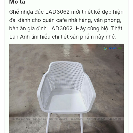
Mô tả
nhiều
biến
Ghế nhựa đúc LAD3062 mới thiết kế đẹp hiện
thể.
đại dành cho quán cafe nhà hàng, văn phòng,
Các
bàn ăn gia đình LAD3062. Hãy cùng Nội Thất
tùy
chọn
Lan Anh tìm hiểu chi tiết sản phẩm này nhé.
có
thể
được
chọn
trên
trang
sản
phẩm