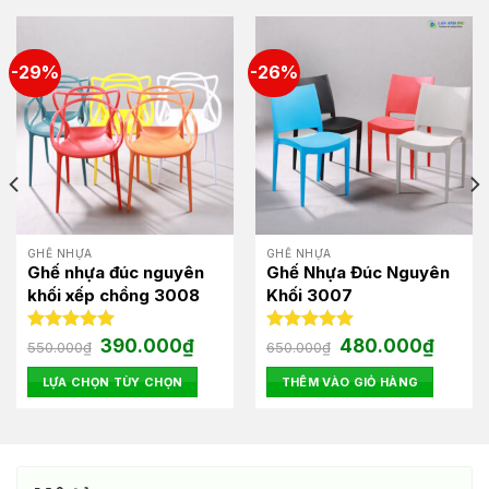
-29%
-26%
GHẾ NHỰA
GHẾ NHỰA
Ghế nhựa đúc nguyên
Ghế Nhựa Đúc Nguyên
khối xếp chồng 3008
Khối 3007
Giá
Giá
Giá
Giá
Được xếp
390.000
₫
Được xếp
480.000
₫
550.000
₫
650.000
₫
gốc
hiện
gốc
hiện
hạng
5.00
hạng
5.00
là:
tại
là:
tại
5 sao
5 sao
LỰA CHỌN TÙY CHỌN
THÊM VÀO GIỎ HÀNG
550.000₫.
là:
650.000₫.
là:
00₫.
390.000₫.
480.00
Sản
phẩm
này
có