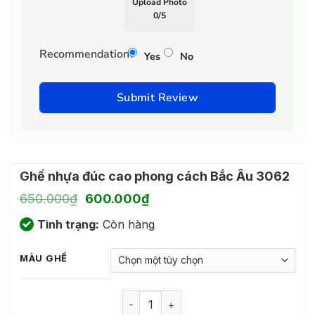
Upload Photo
0
/
5
Recommendation?
Yes
No
Submit Review
Ghế nhựa đúc cao phong cách Bắc Âu 3062
Giá
Giá
650.000
₫
600.000
₫
gốc
hiện
Tình trạng:
là:
Còn hàng
tại
650.000₫.
là:
600.000₫.
MÀU GHẾ
Ghế nhựa đúc cao phong cách Bắc Âu