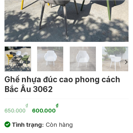
Ghế nhựa đúc cao phong cách
Bắc Âu 3062
Giá
Giá
₫
₫
650.000
600.000
gốc
hiện
Tình trạng:
Còn hàng
là:
tại