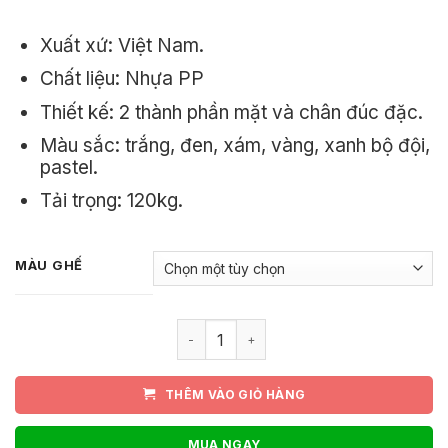
650.000₫.
là:
Xuất xứ: Việt Nam.
600.000₫.
Chất liệu: Nhựa PP
Thiết kế: 2 thành phần mặt và chân đúc đặc.
Màu sắc: trắng, đen, xám, vàng, xanh bộ đội,
pastel.
Tải trọng: 120kg.
MÀU GHẾ
Ghế nhựa đúc cao phong cách Bắc Âu
THÊM VÀO GIỎ HÀNG
MUA NGAY