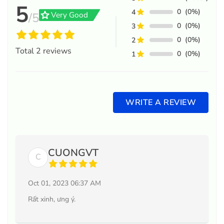
5
0
(0%)
4
grade
Very Good
/5
0
(0%)
3
0
(0%)
2
Total
2
reviews
0
(0%)
1
WRITE A REVIEW
CUONGVT
C
Oct 01, 2023 06:37 AM
Rất xinh, ưng ý.