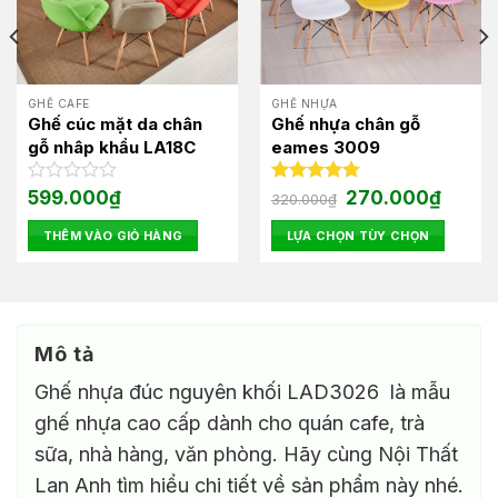
GHẾ CAFE
GHẾ NHỰA
Ghế cúc mặt da chân
Ghế nhựa chân gỗ
gỗ nhâp khẩu LA18C
eames 3009
Giá
Giá
Được
599.000
₫
Được xếp
270.000
₫
320.000
₫
gốc
hiện
xếp
hạng
5.00
là:
tại
hạng
5 sao
THÊM VÀO GIỎ HÀNG
LỰA CHỌN TÙY CHỌN
320.000₫.
là:
0
00₫.
270.000
Sản
5
phẩm
sao
này
có
Mô tả
nhiều
biến
Ghế nhựa đúc nguyên khối LAD3026 là mẫu
thể.
ghế nhựa cao cấp dành cho quán cafe, trà
Các
tùy
sữa, nhà hàng, văn phòng. Hãy cùng Nội Thất
chọn
Lan Anh tìm hiểu chi tiết về sản phẩm này nhé.
có