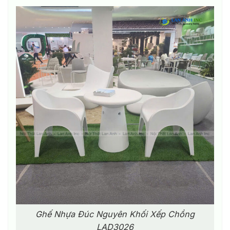
thể
được
chọn
trên
trang
sản
phẩm
Ghế Nhựa Đúc Nguyên Khối Xếp Chồng
LAD3026