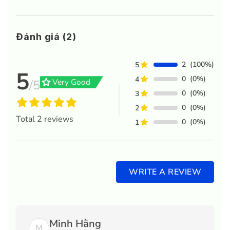
Đánh giá (2)
2
(100%)
5
5
0
(0%)
4
grade
Very Good
/5
0
(0%)
3
0
(0%)
2
Total
2
reviews
0
(0%)
1
WRITE A REVIEW
Minh Hằng
M