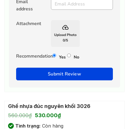
Email
address
Attachment
backup
Upload Photo
0
/
5
Recommendation?
Yes
No
Submit Review
Ghế nhựa đúc nguyên khối 3026
Giá
Giá
560.000
₫
530.000
₫
gốc
hiện
Tình trạng:
là:
Còn hàng
tại