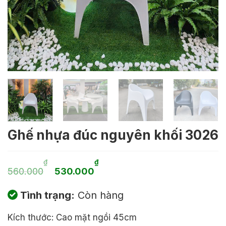
Ghế nhựa đúc nguyên khối 3026
Giá
Giá
₫
₫
560.000
530.000
gốc
hiện
Tình trạng:
Còn hàng
là:
tại
560.000₫.
là:
Kích thước: Cao mặt ngồi 45cm